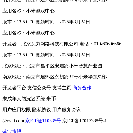
应用名称：小米游戏中心
版本：13.5.0.70 更新时间：2025年3月24日
应用名称：小米游戏中心
开发者：北京瓦力网络科技有限公司 电话：010-60606666
版本：13.5.0.70 更新时间：2025年3月24日
北京地址：北京市昌平区安居路小米智慧产业园
南京地址：南京市建邺区永初路37号小米华东总部
开发者平台
微信公众号
微博主页
商务合作
未成年人防沉迷系统
米币
用户应用权限
隐私协议
用户服务协议
@wali.com
京ICP证110335号
京ICP备17017388号-1
营业执照