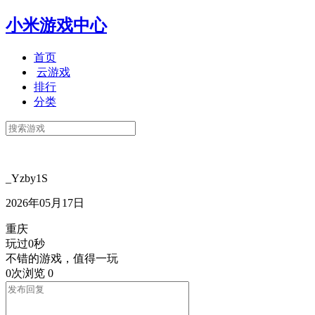
小米游戏中心
首页
云游戏
排行
分类
_Yzby1S
2026年05月17日
重庆
玩过0秒
不错的游戏，值得一玩
0次浏览
0