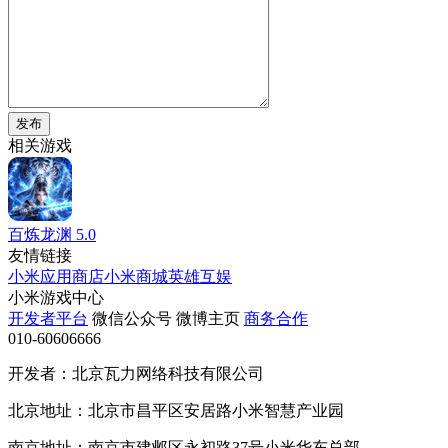
发布
相关游戏
百炼龙渊
5.0
友情链接
小米应用商店
小米商城
英雄互娱
小米游戏中心
开发者平台
微信公众号
微博主页
商务合作
010-60606666
开发者：北京瓦力网络科技有限公司
北京地址：北京市昌平区安居路小米智慧产业园
南京地址：南京市建邺区永初路37号小米华东总部