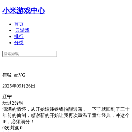
小米游戏中心
首页
云游戏
排行
分类
崔猛_anVG
2025年09月26日
辽宁
玩过2分钟
满满的情怀，从开始婶婶铁锅拍醒逍遥，一下子就回到了三十
年前的仙剑，感谢新的开始让我再次重温了童年经典，冲这个
IP，必须满分！
0次浏览
0