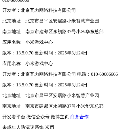
010-60606666
开发者：北京瓦力网络科技有限公司
北京地址：北京市昌平区安居路小米智慧产业园
南京地址：南京市建邺区永初路37号小米华东总部
应用名称：小米游戏中心
版本：13.5.0.70 更新时间：2025年3月24日
应用名称：小米游戏中心
开发者：北京瓦力网络科技有限公司 电话：010-60606666
版本：13.5.0.70 更新时间：2025年3月24日
北京地址：北京市昌平区安居路小米智慧产业园
南京地址：南京市建邺区永初路37号小米华东总部
开发者平台
微信公众号
微博主页
商务合作
未成年人防沉迷系统
米币