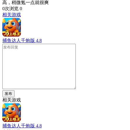
高，稍微氪一点就很爽
0次浏览
0
相关游戏
捕鱼达人千炮版
4.8
发布
相关游戏
捕鱼达人千炮版
4.8