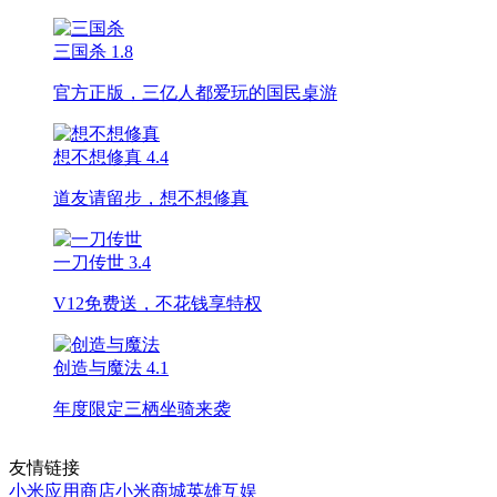
三国杀
1.8
官方正版，三亿人都爱玩的国民桌游
想不想修真
4.4
道友请留步，想不想修真
一刀传世
3.4
V12免费送，不花钱享特权
创造与魔法
4.1
年度限定三栖坐骑来袭
友情链接
小米应用商店
小米商城
英雄互娱