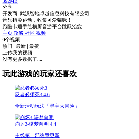
392MB
分享
开发商: 武汉智地卓越信息科技有限公司
音乐指尖跳动，收集可爱猫咪！
跑酷
卡通
手绘
横屏
音游
平台跳跃
治愈
主页
攻略
社区
视频
0个视频
热门
|
最新
|
最赞
上传我的视频
没有更多数据了....
玩此游戏的玩家还喜欢
忍者必须死3
4.6
全新活动玩法「寻宝大冒险」
崩坏3-曙梦向明
4.4
主线第二部终章更新