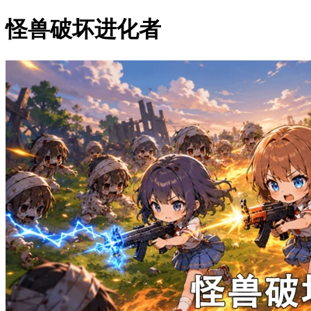
怪兽破坏进化者