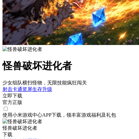
怪兽破坏进化者
少女组队横扫怪物，无限技能疯狂闯关
射击
卡通
竖屏
生存
升级
立即下载
官方正版
使用小米游戏中心APP
下载
，领丰富游戏
福利
及
礼包
怪兽破坏进化者
下载