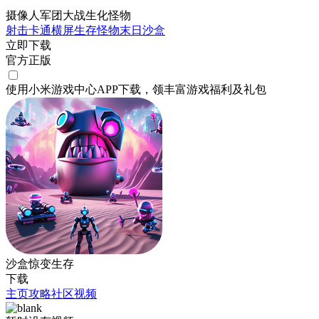
摄像人军团大战生化怪物
射击
卡通
横屏
生存
怪物
末日
沙盒
立即下载
官方正版
使用小米游戏中心APP
下载
，领丰富游戏
福利
及
礼包
沙盒惊变生存
下载
主页
攻略
社区
视频