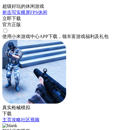
超级好玩的休闲游戏
射击
写实
横屏
FPS
休闲
立即下载
官方正版
使用小米游戏中心APP
下载
，领丰富游戏
福利
及
礼包
真实枪械模拟
下载
主页
攻略
社区
视频