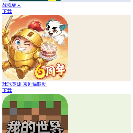
战魂铭人
下载
球球英雄-京剧猫联动
下载