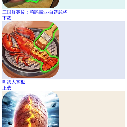
三国群英传：鸿鹄霸业-自选武将
下载
叫我大掌柜
下载