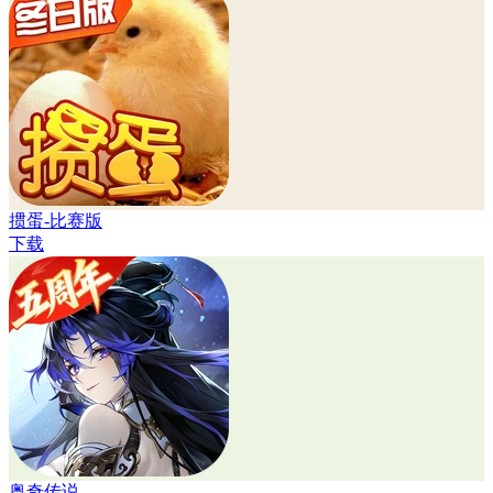
掼蛋-比赛版
下载
奥奇传说