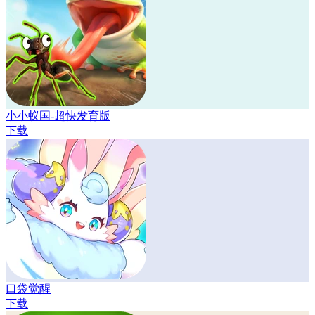
小小蚁国-超快发育版
下载
口袋觉醒
下载