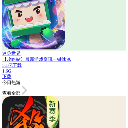
迷你世界
【攻略站】最新游戏资讯一键速览
5.1亿下载
1.6G
下载
今日热游
查看全部