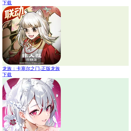
下载
龙族：卡塞尔之门-正版龙族
下载