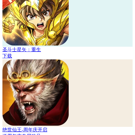
圣斗士星矢：重生
下载
绝世仙王-周年庆开启