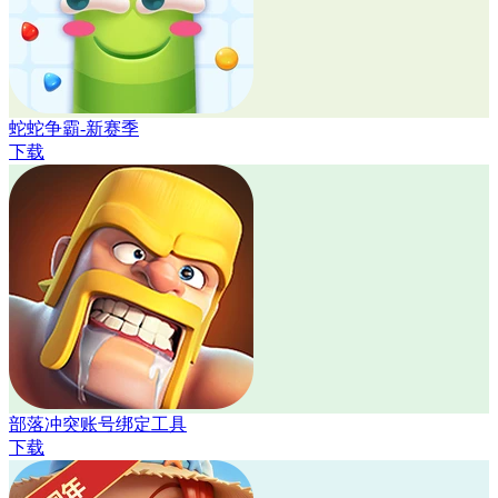
蛇蛇争霸-新赛季
下载
部落冲突账号绑定工具
下载