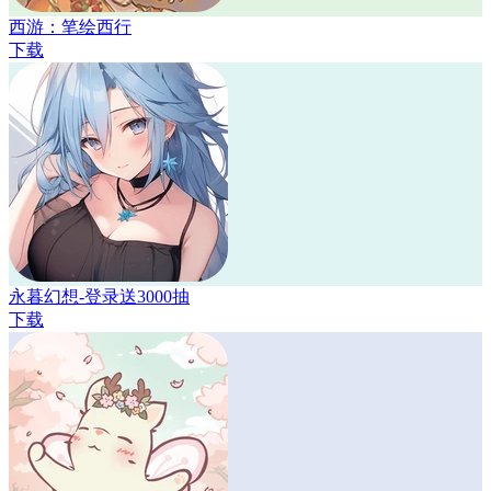
西游：笔绘西行
下载
永暮幻想-登录送3000抽
下载