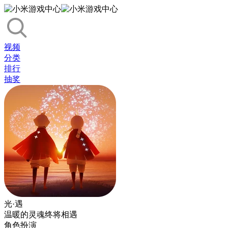
视频
分类
排行
抽奖
光·遇
温暖的灵魂终将相遇
角色扮演