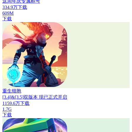
送周年庆专属称号
334.9万下载
609M
下载
重生细胞
[3.4]&[3.5]双版本 现已正式开启
1159.6万下载
1.7G
下载