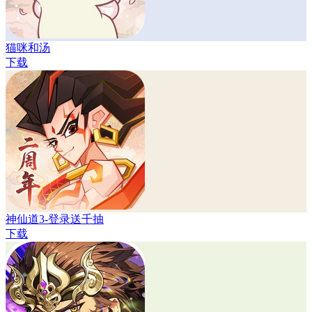
猫咪和汤
下载
神仙道3-登录送千抽
下载