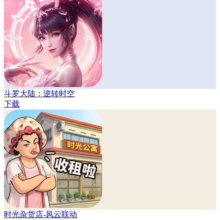
斗罗大陆：逆转时空
下载
时光杂货店-风云联动