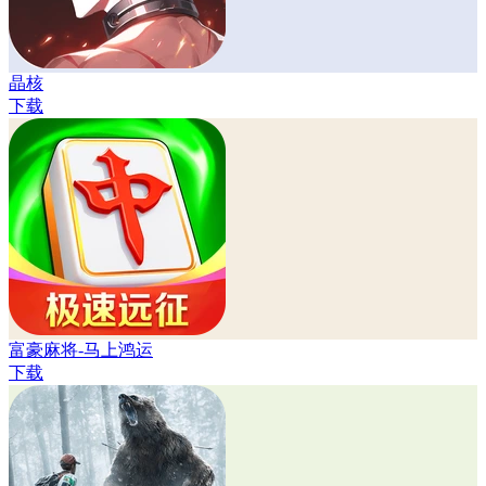
晶核
下载
富豪麻将-马上鸿运
下载