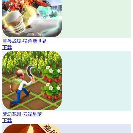
巨兽战场-猛兽新世界
下载
梦幻花园-云端星梦
下载