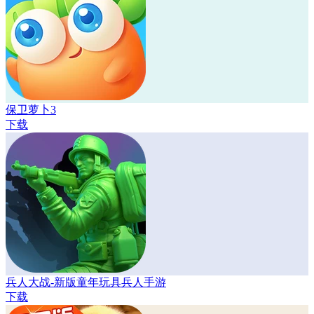
保卫萝卜3
下载
兵人大战-新版童年玩具兵人手游
下载