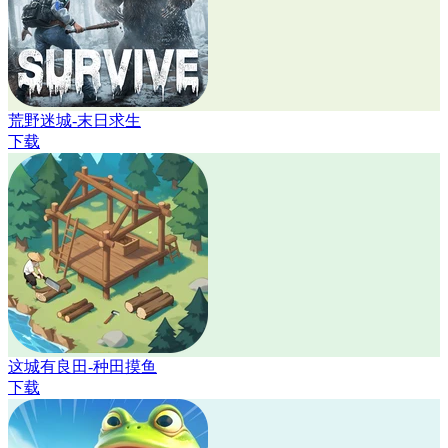
荒野迷城-末日求生
下载
这城有良田-种田摸鱼
下载