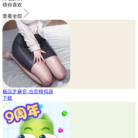
猜你喜欢
查看全部
极品芝麻官-当官模拟器
下载