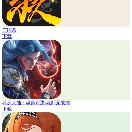
三国杀
下载
斗罗大陆：魂师对决-魂师无限抽
下载