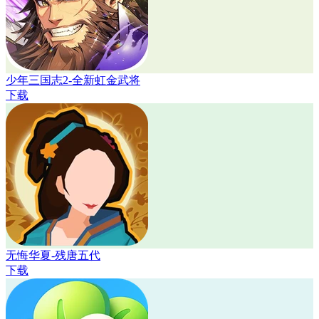
少年三国志2-全新虹金武将
下载
无悔华夏-残唐五代
下载