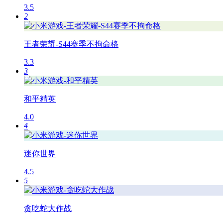
3.5
2
王者荣耀-S44赛季不拘命格
3.3
3
和平精英
4.0
4
迷你世界
4.5
5
贪吃蛇大作战