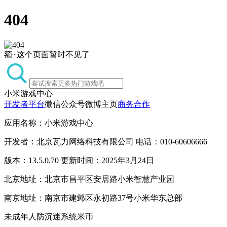
404
额~这个页面暂时不见了
小米游戏中心
开发者平台
微信公众号
微博主页
商务合作
应用名称：小米游戏中心
开发者：北京瓦力网络科技有限公司 电话：010-60606666
版本：13.5.0.70 更新时间：2025年3月24日
北京地址：北京市昌平区安居路小米智慧产业园
南京地址：南京市建邺区永初路37号小米华东总部
未成年人防沉迷系统
米币