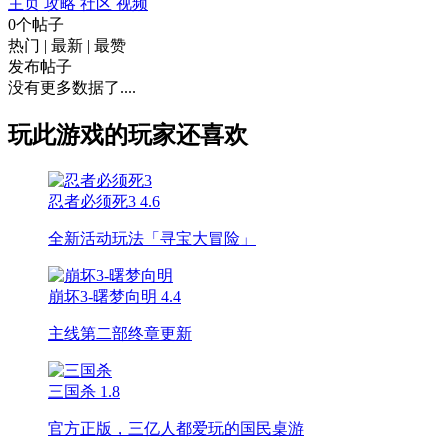
主页
攻略
社区
视频
0个帖子
热门
|
最新
|
最赞
发布帖子
没有更多数据了....
玩此游戏的玩家还喜欢
忍者必须死3
4.6
全新活动玩法「寻宝大冒险」
崩坏3-曙梦向明
4.4
主线第二部终章更新
三国杀
1.8
官方正版，三亿人都爱玩的国民桌游