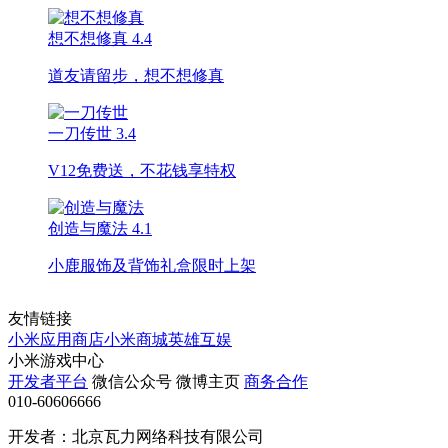
想不想修真
4.4
道友请留步，想不想修真
一刀传世
3.4
V12免费送，不花钱享特权
创造与魔法
4.1
小鹿服饰及背饰礼盒限时上架
友情链接
小米应用商店
小米商城
英雄互娱
小米游戏中心
开发者平台
微信公众号
微博主页
商务合作
010-60606666
开发者：北京瓦力网络科技有限公司