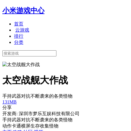
小米游戏中心
首页
云游戏
排行
分类
太空战舰大作战
手持武器对抗不断袭来的各类怪物
131MB
分享
开发商: 深圳市梦乐互娱科技有限公司
手持武器对抗不断袭来的各类怪物
动作
卡通
横屏
生存
收集
怪物