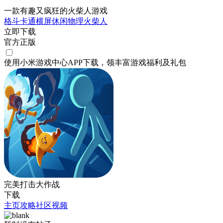
一款有趣又疯狂的火柴人游戏
格斗
卡通
横屏
休闲
物理
火柴人
立即下载
官方正版
使用小米游戏中心APP
下载
，领丰富游戏
福利
及
礼包
完美打击大作战
下载
主页
攻略
社区
视频