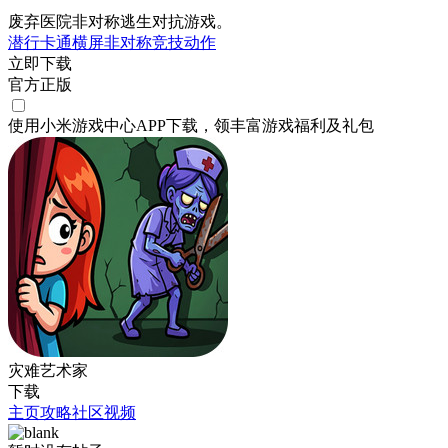
废弃医院非对称逃生对抗游戏。
潜行
卡通
横屏
非对称竞技
动作
立即下载
官方正版
使用小米游戏中心APP
下载
，领丰富游戏
福利
及
礼包
灾难艺术家
下载
主页
攻略
社区
视频