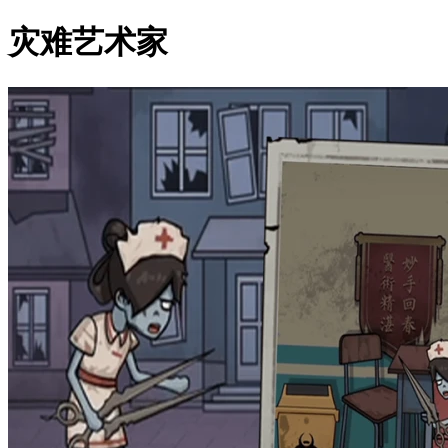
灾难艺术家