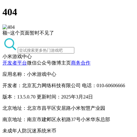
404
额~这个页面暂时不见了
小米游戏中心
开发者平台
微信公众号
微博主页
商务合作
应用名称：小米游戏中心
开发者：北京瓦力网络科技有限公司 电话：010-60606666
版本：13.5.0.70 更新时间：2025年3月24日
北京地址：北京市昌平区安居路小米智慧产业园
南京地址：南京市建邺区永初路37号小米华东总部
未成年人防沉迷系统
米币