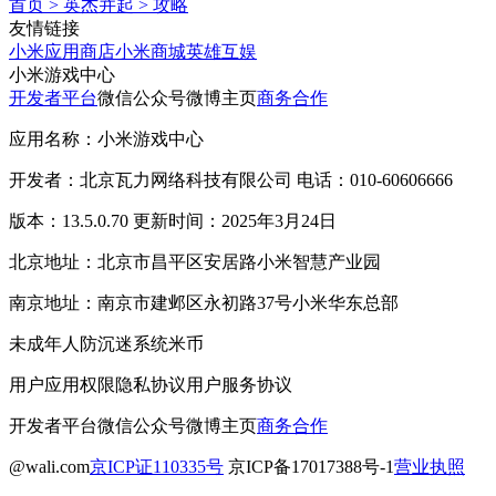
首页
>
英杰并起
>
攻略
友情链接
小米应用商店
小米商城
英雄互娱
小米游戏中心
开发者平台
微信公众号
微博主页
商务合作
应用名称：小米游戏中心
开发者：北京瓦力网络科技有限公司 电话：010-60606666
版本：13.5.0.70 更新时间：2025年3月24日
北京地址：北京市昌平区安居路小米智慧产业园
南京地址：南京市建邺区永初路37号小米华东总部
未成年人防沉迷系统
米币
用户应用权限
隐私协议
用户服务协议
开发者平台
微信公众号
微博主页
商务合作
@wali.com
京ICP证110335号
京ICP备17017388号-1
营业执照