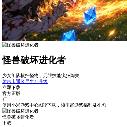
怪兽破坏进化者
少女组队横扫怪物，无限技能疯狂闯关
射击
卡通
竖屏
生存
升级
立即下载
官方正版
使用小米游戏中心APP
下载
，领丰富游戏
福利
及
礼包
怪兽破坏进化者
下载