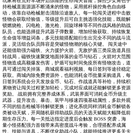
玩家将在荒野车场开启惊险的生存闯关冒险，操控少女角色手
持枪械直面源源不断涌来的怪物，采用摇杆操控角色自由移
动，依靠自动枪械射击清除沿途敌人。每一轮闯关进程中击败
怪物会获取经验值，等级提升后可自主挑选强化技能，既能解
锁燃烧枪、闪电枪、激光枪、回旋球棒等不同作战风格的助战
队员，也能选择提升武器子弹数量、增加经验获取、持续恢复
生命值等增益词条，多元技能搭配能衍生出完全不同的战斗流
派，灵活组合队员阵容是突破怪物潮的核心关键。 闯关途中
还能借助强力磁铁、火力援护火箭、无敌护盾三类应急道具扭
转战局，磁铁快速聚拢地面掉落的金币与钻石，火箭对大范围
怪物造成高额爆发伤害，护盾可短时间免疫所有怪物攻击，道
具可通过闯关掉落、商城观看福利视频、每日签到等途径稳定
获取。商城内除免费资源外，也能消耗金币批量采购道具，每
日签到系统会分天发放金币、钻石、作战道具等补给，持续积
累物资让闯关过程更加轻松，完成对应成就还能解锁更多资源
奖励。 战前拥有完整养成体系，武装界面可消耗金币升级主
武器，提升攻击、暴击、装甲与移速四项基础属性，多款外观
不同的狙击枪械等待解锁更换；进化系统同样消耗金币解锁各
类被动天赋，开局随机获得助战队员的天选天赋能大幅降低前
期生存压力。每一关抵达指定进度后会触发 BOSS 突袭，海
量小怪搭配强力首领带来高密度战斗考验，合理搭配养成属
性、技能与道具，不断优化助战小队，就能持续推进更多关卡