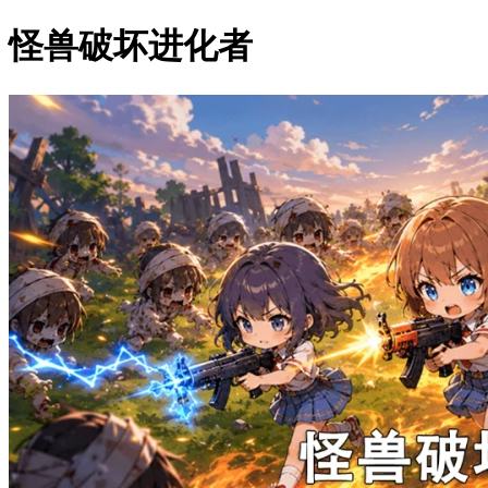
怪兽破坏进化者