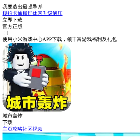
我要造出最强导弹！
模拟
卡通
横屏
休闲
升级
解压
立即下载
官方正版
使用小米游戏中心APP
下载
，领丰富游戏
福利
及
礼包
城市轰炸
下载
主页
攻略
社区
视频