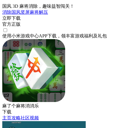
国风 3D 麻将消除，趣味益智闯关！
消除
国风
竖屏
麻将
解压
立即下载
官方正版
使用小米游戏中心APP
下载
，领丰富游戏
福利
及
礼包
麻了个麻将消消乐
下载
主页
攻略
社区
视频