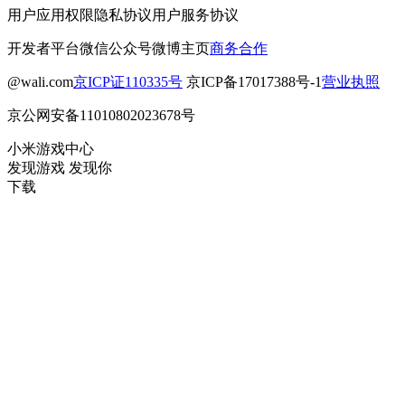
用户应用权限
隐私协议
用户服务协议
开发者平台
微信公众号
微博主页
商务合作
@wali.com
京ICP证110335号
京ICP备17017388号-1
营业执照
京公网安备11010802023678号
小米游戏中心
发现游戏 发现你
下载