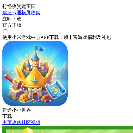
打怪收资建王国
建造
卡通
横屏
收集
立即下载
官方正版
使用小米游戏中心APP
下载
，领丰富游戏
福利
及
礼包
建造小小世界
下载
主页
攻略
社区
视频