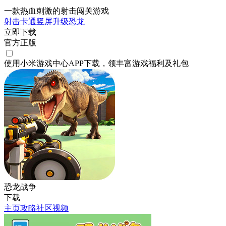
一款热血刺激的射击闯关游戏
射击
卡通
竖屏
升级
恐龙
立即下载
官方正版
使用小米游戏中心APP
下载
，领丰富游戏
福利
及
礼包
恐龙战争
下载
主页
攻略
社区
视频