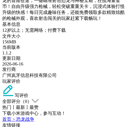
龙的冒险征途，一键瞄准射击恐龙与神秘宝箱，狂揽海量金
币！自由升级强力枪械，轻松突破重重关卡，沉浸式体验打怪
升级的快感！每日完成趣味任务，还能免费领取多款精致炫酷
的枪械外观，喜欢射击闯关的玩家赶紧下载畅玩！
基本信息
12岁以上；无需网络；付费下载
文件大小
156MB
当前版本
1.1.2
更新日期
2026-06-16
发行商
广州岚牙信息科技有限公司
玩家评价
写评价
全部评分（
0
）
热门
丨
最新
丨
最赞
下载小米游戏中心，参与互动！
首页
>
恐龙战争
友情链接