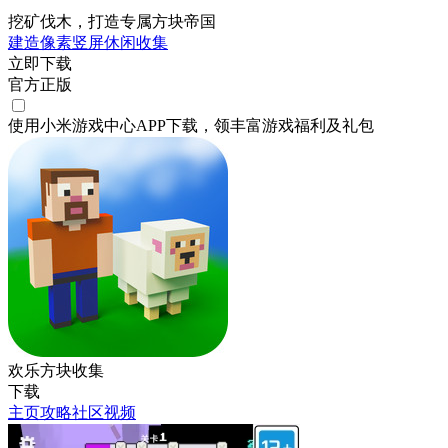
挖矿伐木，打造专属方块帝国
建造
像素
竖屏
休闲
收集
立即下载
官方正版
使用小米游戏中心APP
下载
，领丰富游戏
福利
及
礼包
欢乐方块收集
下载
主页
攻略
社区
视频