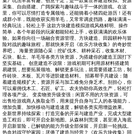
集》玩法丰富有趣、创意十足，是一款集世界建造模拟、资源
采集、自由搭建、广阔探索与趣味战斗于一体的游戏。在这
里，你可以尽情打造专属领地，还能骑着小猪四处游历！还有
成群小羊，既能收获实用羊毛，又常常调皮挡路，趣味满满～
经典玩法，轻松上手 这款方块建造模拟游戏风格鲜明、操作
简单，各个年龄段的玩家都能轻松上手，收获满满的欢乐体
验。如果你向往一场融合资源管理、方块建造、田园耕种与冒
险对战的趣味旅程，那就快来开启《欢乐方块收集》的奇妙世
界吧 。 海量资源随心采：挖矿伐木、耕种采石，收集木材、
石块、黏土、羊毛等各类方块资源，为搭建你的建造王国打下
坚实基础 。 创意建造不设限：游戏初期可利用原材料搭建简
易建筑，想要拓展领地、解锁更多玩法，就需要搭建工坊，制
作砖块、木板、瓦片等进阶建造材料。 招募帮手共建设：随
着建造规模扩大，资源开采与加工难免分身乏术。别担心，你
可以雇佣伐木工、石匠、矿工、农夫协助你高效生产，轻松打
理各项产业。 变卖物资升级变强：闲置不用的方块资源，可
出售给游戏商人换取金币，用来提升自身与工人的各项能力，
增加负重、加快移动与建造速度，解锁各类实用增益效果。
全新世界持续探索：打造完备的开采与建造产业，完成大型建
造工程后，即可开启全新地图。从森林到荒漠，甚至潜入海底
开启新冒险，已解锁的能力升级全部保留，开启新一轮挑战。
热血对战守护家园：厌倦了建造与经营？《欢乐方块收集》同