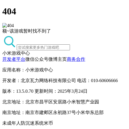
404
额~该游戏暂时找不到了
小米游戏中心
开发者平台
微信公众号
微博主页
商务合作
应用名称：小米游戏中心
开发者：北京瓦力网络科技有限公司 电话：010-60606666
版本：13.5.0.70 更新时间：2025年3月24日
北京地址：北京市昌平区安居路小米智慧产业园
南京地址：南京市建邺区永初路37号小米华东总部
未成年人防沉迷系统
米币