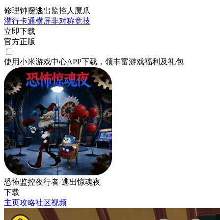
修理钟摆逃出监控人魔爪
潜行
卡通
横屏
非对称竞技
立即下载
官方正版
使用小米游戏中心APP
下载
，领丰富游戏
福利
及
礼包
恐怖监控夜行者-逃出惊魂夜
下载
主页
攻略
社区
视频