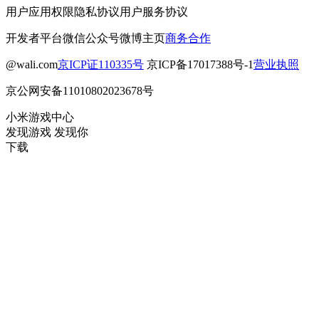
用户应用权限
隐私协议
用户服务协议
开发者平台
微信公众号
微博主页
商务合作
@wali.com
京ICP证110335号
京ICP备17017388号-1
营业执照
京公网安备11010802023678号
小米游戏中心
发现游戏 发现你
下载