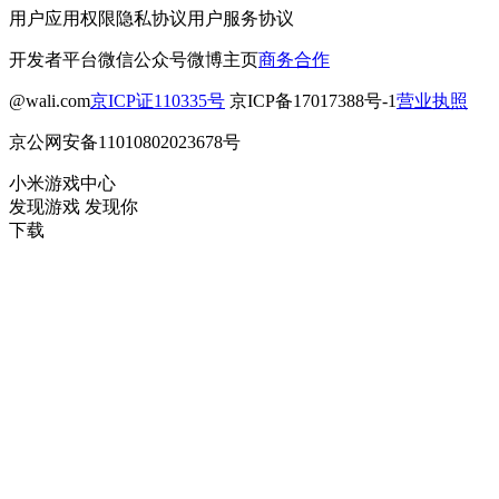
用户应用权限
隐私协议
用户服务协议
开发者平台
微信公众号
微博主页
商务合作
@wali.com
京ICP证110335号
京ICP备17017388号-1
营业执照
京公网安备11010802023678号
小米游戏中心
发现游戏 发现你
下载