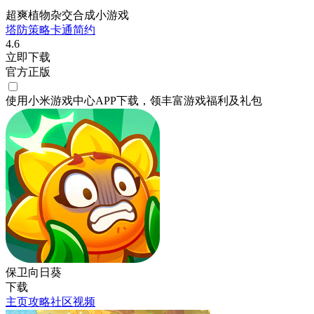
超爽植物杂交合成小游戏
塔防
策略
卡通
简约
4.6
立即下载
官方正版
使用小米游戏中心APP
下载
，领丰富游戏
福利
及
礼包
保卫向日葵
下载
主页
攻略
社区
视频